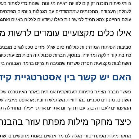
צוותי פיתוח תוכנה זקוקים לזוויות ראייה מגוונות ושונות כדי לפתור ב
לשולחן העבודה. מתכנתים שמתמודדים עם מגבלות ביומיום מפתחים ב
עולם ההייטק צמא תמיד לכישרונות כאלו שיודעים לצלוח באגים ואתג
אילו כלים מקצועיים עומדים לרשות מפ
סביבות הפיתוח המודרניות כוללות כיום שלל עזרים טכנולוגיים מובני
כתיבת קוד חלקה ומהירה. בנוסף, חברות טכנולוגיה רבות מציעות כיו
השתלבות מקצועית חסרת פשרות שמניבה תוצרים ברמה הגבוהה ביו
האם יש קשר בין אסטרטגיית קידום
כאשר חברה מציגה פתיחות תעסוקתית אמיתית באתר האינטרנט שלה, ה
השונים. מונחים טכניים כמו חוויית משתמש חיובית או אופטימיזציה
המועמדים לעבודה בה. עבודת קידום אתרים אורגני יעילה מתחילה תמיד
כיצד מחקר מילות מפתח עוזר בהבנת
מחקר מילות מפתח יסודי מגלה לנו מה אנשים באמת מחפשים ברשת ומ