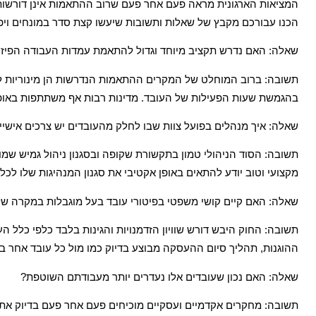
המציאות הארגונית מראה פעם אחר פעם שרוב ההתאמות אינן דורשות 
הכנו עבורכם מקבץ של שאלות ותשובות שיעשו קצת סדר במונחים ויפ
שאלה: האם נדרש תקציב מיוחד וגדול להתאמת עמדות העבודה הפיזי
תשובה: ברוב המוחלט של המקרים ההתאמות הנדרשות הן מינוריות לחל
בהגמשת שעות הפעילות של העובד. מדינות רבות אף משתתפות באופן
שאלה: איך מנהלים בפועל צוות שבו לחלק מהעובדים יש צרכים אישיי
תשובה: הסוד הניהולי טמון בתקשורת שקופה ובסגנון ניהול גמיש שמו
מקצועי וטוב יודע להתאים באופן אקטיבי את סגנון המנהיגות שלו לכל ע
שאלה: האם קיים קושי משפטי בפיטורי עובד בעל מוגבלות במקרה ש
תשובה: החוק היבש דורש שוויון הזדמנויות והגינות בלבד כלפי כלל 
ההוגנות, תהליך סיום ההעסקה מבוצע בדיוק כמו מול כל עובד אחר בא
שאלה: האם נכון שעובדים אלו נעדרים יותר מעבודתם השוטפת?
תשובה: מחקרים אקדמיים ועסקיים מוכיחים פעם אחר פעם בדיוק את 