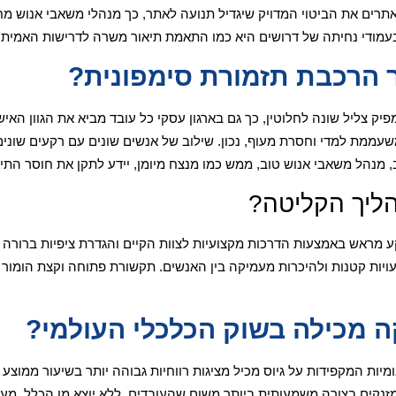
אתרים את הביטוי המדויק שיגדיל תנועה לאתר, כך מנהלי משאבי אנוש מ
מודי נחיתה של דרושים היא כמו התאמת תיאור משרה לדרישות האמיתי
ר הרכבת תזמורת סימפונית?
ק צליל שונה לחלוטין, כך גם בארגון עסקי כל עובד מביא את הגוון האישי
עממת למדי וחסרת מעוף, נכון. שילוב של אנשים שונים עם רקעים שונים 
נהל משאבי אנוש טוב, ממש כמו מנצח מיומן, יידע לתקן את חוסר התיאו
הליך הקליטה?
 מראש באמצעות הדרכות מקצועיות לצוות הקיים והגדרת ציפיות ברורה 
יות קטנות ולהיכרות מעמיקה בין האנשים. תקשורת פתוחה וקצת הומור
 מכילה בשוק הכלכלי העולמי?
מיות המקפידות על גיוס מכיל מציגות רווחיות גבוהה יותר בשיעור ממוצע
 מזנקים בצורה משמעותית ביותר משום שהעובדים, ללא יוצא מן הכלל, מ