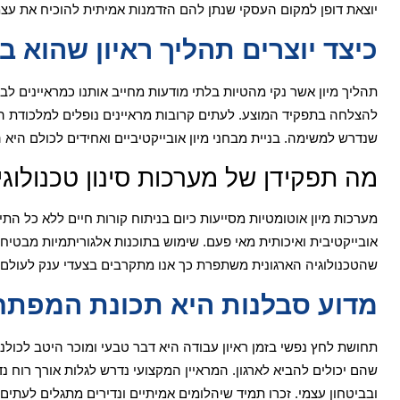
יוצאת דופן למקום העסקי שנתן להם הזדמנות אמיתית להוכיח את עצ
כיצד יוצרים תהליך ראיון שהוא ב
תהליך מיון אשר נקי מהטיות בלתי מודעות מחייב אותנו כמראיינים ל
להצלחה בתפקיד המוצע. לעתים קרובות מראיינים נופלים למלכודת הפס
שנדרש למשימה. בניית מבחני מיון אובייקטיביים ואחידים לכולם היא
מה תפקידן של מערכות סינון טכנולוגי
מערכות מיון אוטומטיות מסייעות כיום בניתוח קורות חיים ללא כל הת
אובייקטיבית ואיכותית מאי פעם. שימוש בתוכנות אלגוריתמיות מבטי
שהטכנולוגיה הארגונית משתפרת כך אנו מתקרבים בצעדי ענק לעולם ת
מדוע סבלנות היא תכונת המפתח 
תחושת לחץ נפשי בזמן ראיון עבודה היא דבר טבעי ומוכר היטב לכולנ
שהם יכולים להביא לארגון. המראיין המקצועי נדרש לגלות אורך רוח 
ובביטחון עצמי. זכרו תמיד שיהלומים אמיתיים ונדירים מתגלים לעת