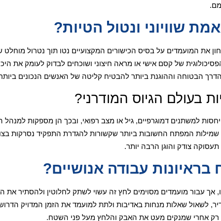
מם.
אמת שוויוני ונטול הטיות?
בחון את המועמדים על בסיס הכישורים המקצועיים נטו תוך נטרול מוחלט ש
יכולוגית של קסם אישי או מראה חיצוני ושוכחים לבדוק לעומק את היכו
 הדרך הבטוחה וההוגנת ביותר להבטיח קליטה של האנשים הנכונים ביותר ל
ות בעולם הגיוס המודרני?
ייחסות למשתנים דמוגרפיים, גיל או מצב רפואי, ובכך הן מספקות למנהל ה
ח שמילות המפתח החשובות ביותר שקשורות להגדרת התפקיד נסרקות בצורה 
עסוקה צודק והוגן הרבה יותר.
בראיונות עבודה אנושיים?
ו, אך עבור מועמדים מסוימים לחץ זה עשוי לשתק לחלוטין ולהסתיר את ה
נדיר, לשאול שאלות מנחות באדיבות ולתת למועמד את הזמן המדויק הדרוש 
ים רק אחרי שמנקים מעט את האבק והלחץ מעל פני השטח.