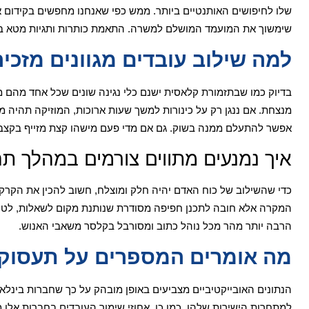
שלו לחיפושים האותנטיים ביותר. ממש כפי שאנחנו מחפשים בקידום 
שימשוך את המועמד המושלם למשרה. התאמת כותרות ותגיות מטא בע
למה שילוב עובדים מגוונים מזכי
בדיוק כמו שבתזמורת קלאסית ישנם כלי נגינה שונים שכל אחד מהם מפי
מנצחת. אם ננגן רק על כינורות למשך שעות ארוכות, המוזיקה תהיה מש
אפשר להתעלם ממנה בשוק. גם אם מדי פעם מישהו קצת מזייף בקצב, מ
איך נמנעים מתווים צורמים במהלך ת
כדי שהשילוב של כוח האדם יהיה חלק ומוצלח, חשוב להכין את הקרקע
המקרה אלא חובה לתכנן חפיפה מסודרת שנותנת מקום לשאלות, לטעו
הרבה יותר מהר מכל נוהל כתוב ומסורבל בקלסר משאבי האנוש.
מה אומרים המספרים על תעסוקה
הנתונים האובייקטיביים מצביעים באופן מובהק על כך שחברות בינלאו
למתחרות הישירות שלהן. כמו כן, אחוזי שימור העובדים בחברות אלו